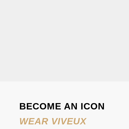
VIVEUX
VIVEUX x JOY | Cube Black & Orange
Sale price
€39,95
BECOME AN ICON
WEAR VIVEUX