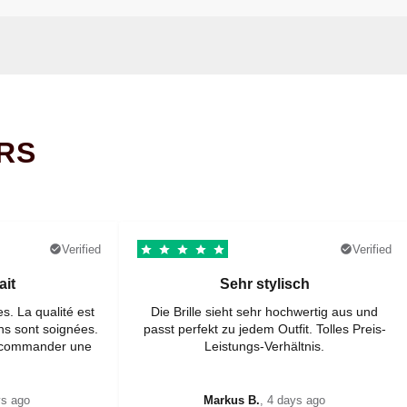
RS
Verified
Verified
ait
Sehr stylisch
es. La qualité est
Die Brille sieht sehr hochwertig aus und
ons sont soignées.
passt perfekt zu jedem Outfit. Tolles Preis-
n commander une
Leistungs-Verhältnis.
ys ago
Markus B.
, 4 days ago