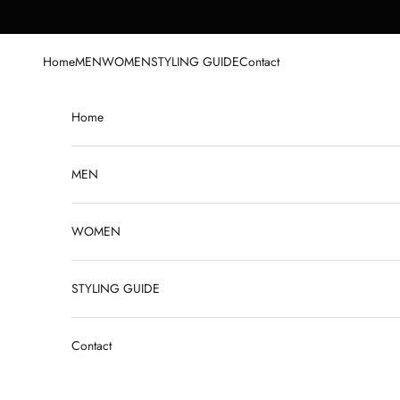
Skip to content
Home
MEN
WOMEN
STYLING GUIDE
Contact
Home
MEN
WOMEN
STYLING GUIDE
Contact