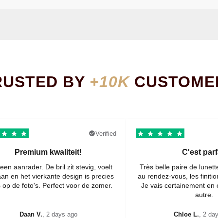
RUSTED BY
+10K
CUSTOME
Verified
Premium kwaliteit!
C'est parf
een aanrader. De bril zit stevig, voelt
Très belle paire de lunett
aan en het vierkante design is precies
au rendez-vous, les finiti
 op de foto's. Perfect voor de zomer.
Je vais certainement e
autre.
Daan V.
, 2 days ago
Chloe L.
, 2 da