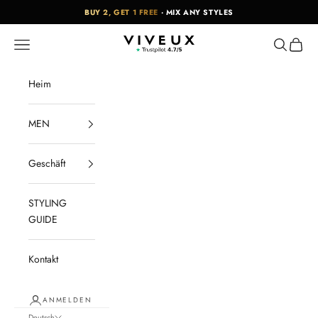
Zum Inhalt springen
BUY 2, GET 1 FREE
· MIX ANY STYLES
VIVEUX
Menü
Suchen
Waren
Heim
MEN
Geschäft
STYLING
GUIDE
Kontakt
ANMELDEN
Deutsch