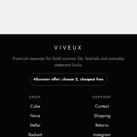
VIVEUX
VIVEUX
RECTANGLE | SCHWARZ
RECTANGLE | Orange
Angebot
Angebot
€24,95
€24,95
VIVEUX
Premium eyewear for bold summer fits, festivals and everyday
statement looks.
Summer offer: choose 2, cheapest free
SHOP
SUPPORT
Cube
Contact
Nova
Shipping
Stellar
Returns
Radiant
Instagram