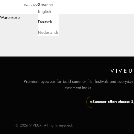
Sprache
Deutsch
English
Warenkorb
Deutsch
Nederlands
VIVEU
Premium eyewear for bold summer fits, festivals and everyday
statement looks.
Summer offer: choose 2,
© 2026 VIVEUX. All rights reserved.