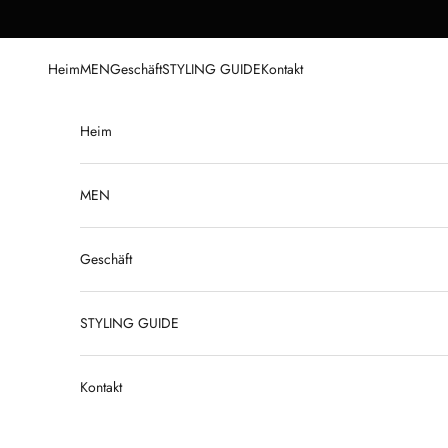
Zum Inhalt springen
Heim
MEN
Geschäft
STYLING GUIDE
Kontakt
Heim
MEN
Geschäft
STYLING GUIDE
Kontakt